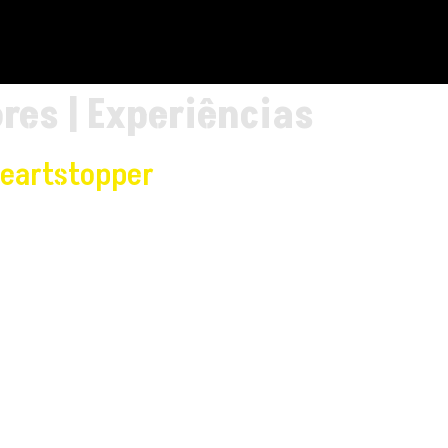
res | Experiências
Heartstopper