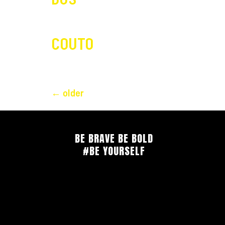
COUTO
←
older
BE BRAVE BE BOLD
#BE YOURSELF