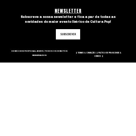
NEWSLETTER
Subscreve a nossa newsletter e fica a par de todas as
novidades do maior evento Ibérico de Cultura Pop!
SUBSCREVER
COMIC CON PORTUGAL 2026 © | TODOS OS DIREITOS
TERMOS & CONDIÇÕES
POLÍTICA DE PRIVACIDADE &
|
|
RESERVADOS
COOKIES
|