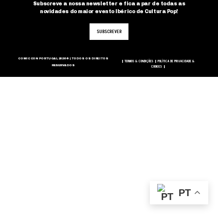
Subscreve a nossa newsletter e fica a par de todas as
novidades do maior evento Ibérico de Cultura Pop!
SUBSCREVER
COMIC CON PORTUGAL 2026 © | TODOS OS DIREITOS
TERMOS & CONDIÇÕES
POLÍTICA DE PRIVACIDADE &
|
|
RESERVADOS
COOKIES
|
PT