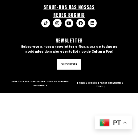
SEGUE-NOS NAS NOSSAS
REDES SOCIAIS
NEWSLETTER
Subscreve a nossa newsletter e fica a par de todas as
novidades do maior evento Ibérico de Cultura Pop!
SUBSCREVER
COMIC CON PORTUGAL 2026 © | TODOS OS DIREITOS
TERMOS & CONDIÇÕES
POLÍTICA DE PRIVACIDADE &
|
|
RESERVADOS
COOKIES
|
PT