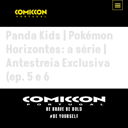
Panda Kids | Pokémon
Horizontes: a série |
Antestreia Exclusiva
(ep. 5 e 6
BE BRAVE BE BOLD
#BE YOURSELF