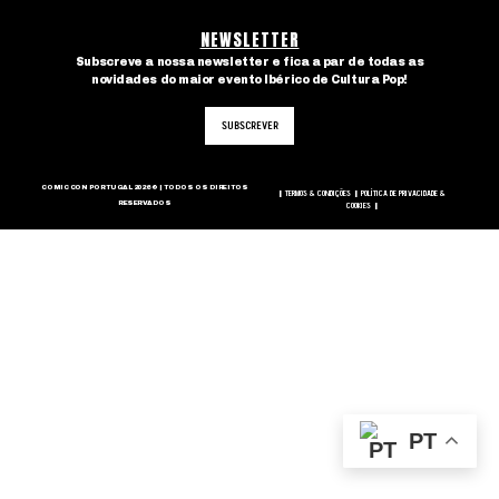
NEWSLETTER
Subscreve a nossa newsletter e fica a par de todas as
novidades do maior evento Ibérico de Cultura Pop!
SUBSCREVER
COMIC CON PORTUGAL 2026 © | TODOS OS DIREITOS
TERMOS & CONDIÇÕES
POLÍTICA DE PRIVACIDADE &
|
|
RESERVADOS
COOKIES
|
PT