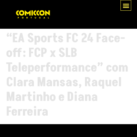
“EA Sports FC 24 Face-
off: FCP x SLB
Teleperformance” com
Clara Mansas, Raquel
Martinho e Diana
Ferreira