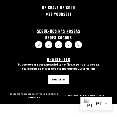
BE BRAVE BE BOLD
#BE YOURSELF
SEGUE-NOS NAS NOSSAS
REDES SOCIAIS
NEWSLETTER
Subscreve a nossa newsletter e fica a par de todas as
novidades do maior evento Ibérico de Cultura Pop!
SUBSCREVER
COMIC CON PORTUGAL 2026 © | TODOS OS DIREITOS
TERMOS & CONDIÇÕES
POLÍTICA DE PRIVACIDADE &
|
|
RESERVADOS
COOKIES
|
PT