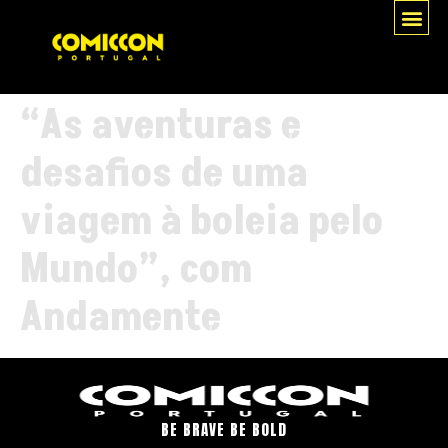
“As aventuras e
desafios de uma
viagem à boleia pelo
Mundo”, com
Andamente
BE BRAVE BE BOLD