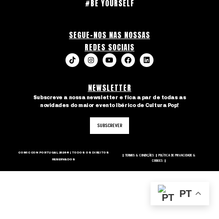
#BE YOURSELF
SEGUE-NOS NAS NOSSAS
REDES SOCIAIS
NEWSLETTER
Subscreve a nossa newsletter e fica a par de todas as
novidades do maior evento Ibérico de Cultura Pop!
SUBSCREVER
COMIC CON PORTUGAL 2026 © | TODOS OS DIREITOS
TERMOS & CONDIÇÕES
POLÍTICA DE PRIVACIDADE &
|
|
RESERVADOS
COOKIES
|
PT