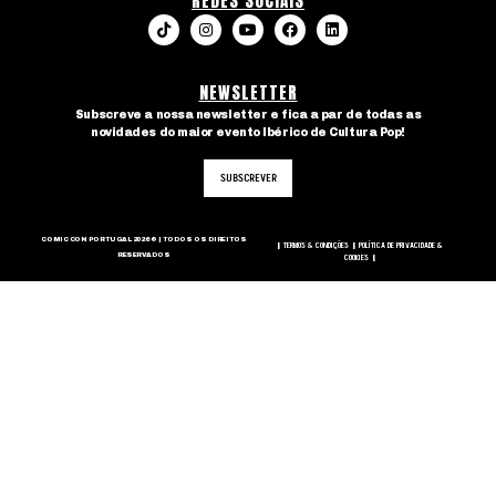
REDES SOCIAIS
NEWSLETTER
Subscreve a nossa newsletter e fica a par de todas as
novidades do maior evento Ibérico de Cultura Pop!
SUBSCREVER
COMIC CON PORTUGAL 2026 © | TODOS OS DIREITOS
TERMOS & CONDIÇÕES
POLÍTICA DE PRIVACIDADE &
|
|
RESERVADOS
COOKIES
|