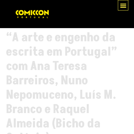
“A arte e engenho da
escrita em Portugal”
com Ana Teresa
Barreiros, Nuno
Nepomuceno, Luís M.
Branco e Raquel
Almeida (Bicho da