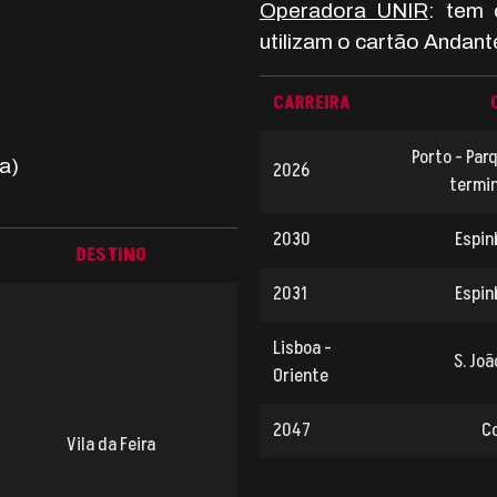
Operadora UNIR
: tem 
utilizam o cartão Andant
CARREIRA
Porto - Par
a)
2026
termin
2030
Espin
DESTINO
2031
Espin
Lisboa -
S. Jo
Oriente
2047
C
Vila da Feira