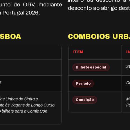
junto do ORV, mediante
desconto ao abrigo dest
n Portugal 2026;
ISBOA
COMBOIOS URB
ITEM
I
3€
Bilhete especial
6
De
Período
as Linhas de Sintra e
M
Condição
o às viagens de Longo Curso,
P
 bilhete para a Comic Con